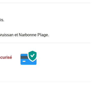
is.
Gruissan et Narbonne Plage.
écurisé