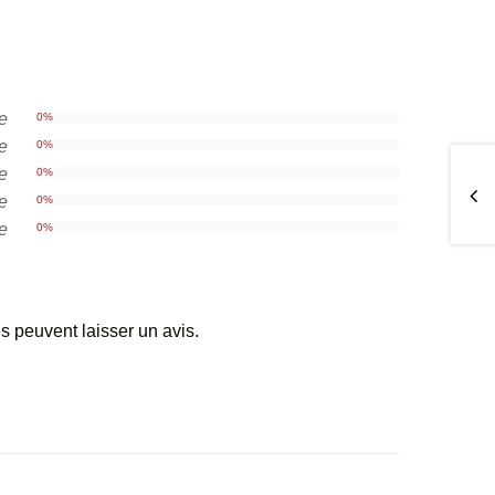
le
0%
le
0%
le
0%
le
0%
le
0%
s peuvent laisser un avis.