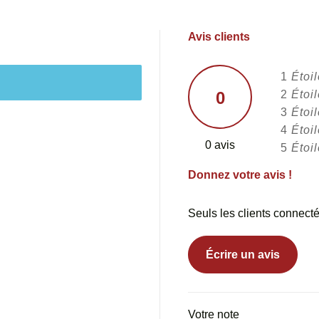
Avis clients
1
Étoi
0
2
Étoi
3
Étoi
4
Étoi
0 avis
5
Étoi
Donnez votre avis !
Seuls les clients connecté
Écrire un avis
Votre note