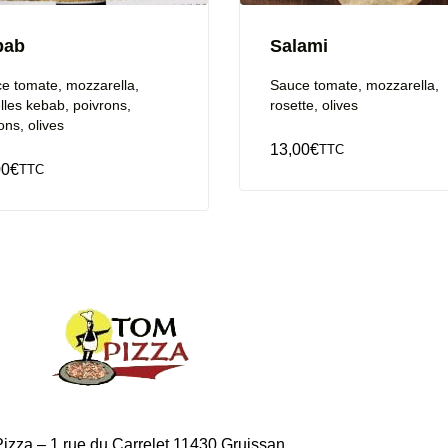
bab
Salami
e tomate, mozzarella,
Sauce tomate, mozzarella,
lles kebab, poivrons,
rosette, olives
ons, olives
13,00
€
TTC
00
€
TTC
izza – 1 rue du Carrelet 11430 Gruissan